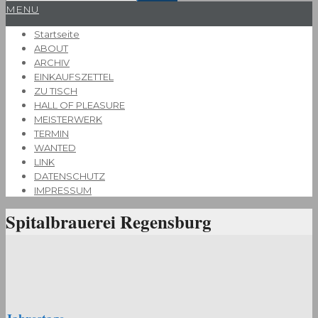
Primary
MENU
Navigation
Startseite
Menu
ABOUT
ARCHIV
EINKAUFSZETTEL
ZU TISCH
HALL OF PLEASURE
MEISTERWERK
TERMIN
WANTED
LINK
DATENSCHUTZ
IMPRESSUM
Spitalbrauerei Regensburg