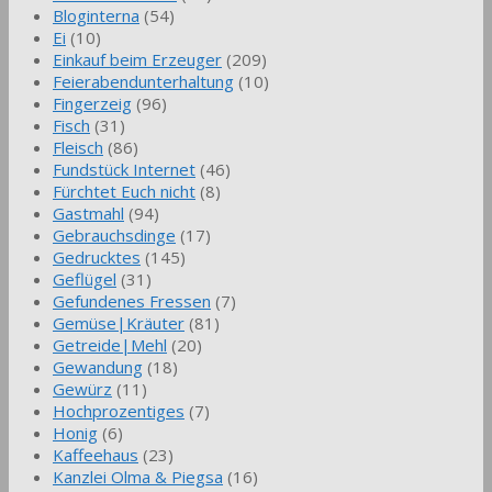
Bloginterna
(54)
Ei
(10)
Einkauf beim Erzeuger
(209)
Feierabendunterhaltung
(10)
Fingerzeig
(96)
Fisch
(31)
Fleisch
(86)
Fundstück Internet
(46)
Fürchtet Euch nicht
(8)
Gastmahl
(94)
Gebrauchsdinge
(17)
Gedrucktes
(145)
Geflügel
(31)
Gefundenes Fressen
(7)
Gemüse|Kräuter
(81)
Getreide|Mehl
(20)
Gewandung
(18)
Gewürz
(11)
Hochprozentiges
(7)
Honig
(6)
Kaffeehaus
(23)
Kanzlei Olma & Piegsa
(16)