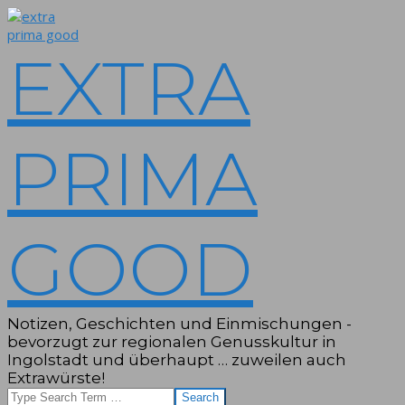
Skip
to
content
EXTRA
PRIMA
GOOD
Notizen, Geschichten und Einmischungen -
bevorzugt zur regionalen Genusskultur in
Ingolstadt und überhaupt … zuweilen auch
Extrawürste!
Search