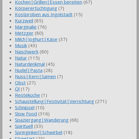
Kochen|Grillen|Essen bereiten
(67)
Körperertüchtigung
(7)
Kostproben aus Ingolstadt
(15)
Kurzweil
(85)
Marginalie
(76)
Metzger
(80)
Milch|Joghurt|Käse
(37)
Musik
(43)
Naschwerk
(80)
Natur
(115)
Naturdenkmal
(45)
Nudel|Pasta
(28)
Nuss|Kern|Samen
(7)
Obst
(27)
Öl
(17)
Resteküche
(1)
Schaustellung|Festivität|Verrichtung
(271)
Schnipsel
(10)
Slow Food
(316)
Spaziergang|Wanderung
(68)
Spirituell
(33)
Springinkerl|Schwirbel
(18)
Streetart
(23)