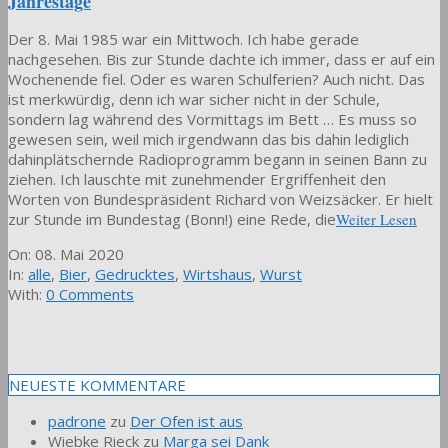
Jahrestage
Der 8. Mai 1985 war ein Mittwoch. Ich habe gerade
nachgesehen. Bis zur Stunde dachte ich immer, dass er auf ein
Wochenende fiel. Oder es waren Schulferien? Auch nicht. Das
ist merkwürdig, denn ich war sicher nicht in der Schule,
sondern lag während des Vormittags im Bett … Es muss so
gewesen sein, weil mich irgendwann das bis dahin lediglich
dahinplätschernde Radioprogramm begann in seinen Bann zu
ziehen. Ich lauschte mit zunehmender Ergriffenheit den
Worten von Bundespräsident Richard von Weizsäcker. Er hielt
zur Stunde im Bundestag (Bonn!) eine Rede, die
Weiter Lesen
2020-
On:
08. Mai 2020
05-
In:
alle
,
Bier
,
Gedrucktes
,
Wirtshaus
,
Wurst
08
With:
0 Comments
NEUESTE KOMMENTARE
padrone
zu
Der Ofen ist aus
Wiebke Rieck
zu
Marga sei Dank