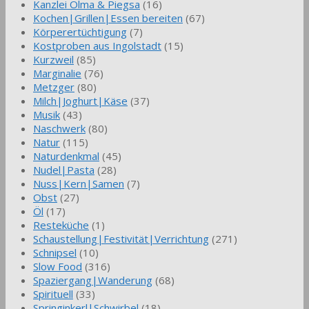
Kanzlei Olma & Piegsa
(16)
Kochen|Grillen|Essen bereiten
(67)
Körperertüchtigung
(7)
Kostproben aus Ingolstadt
(15)
Kurzweil
(85)
Marginalie
(76)
Metzger
(80)
Milch|Joghurt|Käse
(37)
Musik
(43)
Naschwerk
(80)
Natur
(115)
Naturdenkmal
(45)
Nudel|Pasta
(28)
Nuss|Kern|Samen
(7)
Obst
(27)
Öl
(17)
Resteküche
(1)
Schaustellung|Festivität|Verrichtung
(271)
Schnipsel
(10)
Slow Food
(316)
Spaziergang|Wanderung
(68)
Spirituell
(33)
Springinkerl|Schwirbel
(18)