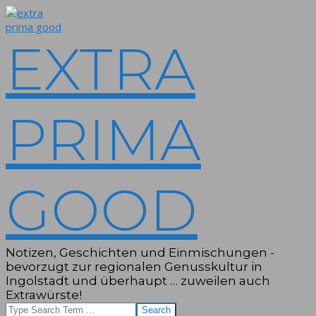
Skip
to
content
EXTRA
PRIMA
GOOD
Notizen, Geschichten und Einmischungen -
bevorzugt zur regionalen Genusskultur in
Ingolstadt und überhaupt … zuweilen auch
Extrawürste!
Search