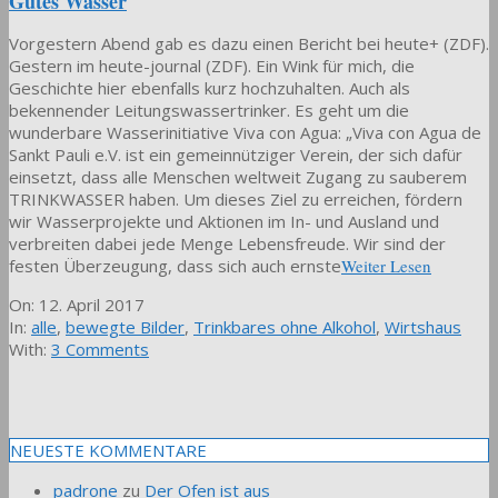
Gutes Wasser
Vorgestern Abend gab es dazu einen Bericht bei heute+ (ZDF).
Gestern im heute-journal (ZDF). Ein Wink für mich, die
Geschichte hier ebenfalls kurz hochzuhalten. Auch als
bekennender Leitungswassertrinker. Es geht um die
wunderbare Wasserinitiative Viva con Agua: „Viva con Agua de
Sankt Pauli e.V. ist ein gemeinnütziger Verein, der sich dafür
einsetzt, dass alle Menschen weltweit Zugang zu sauberem
TRINKWASSER haben. Um dieses Ziel zu erreichen, fördern
wir Wasserprojekte und Aktionen im In- und Ausland und
verbreiten dabei jede Menge Lebensfreude. Wir sind der
festen Überzeugung, dass sich auch ernste
Weiter Lesen
2017-
On:
12. April 2017
04-
In:
alle
,
bewegte Bilder
,
Trinkbares ohne Alkohol
,
Wirtshaus
12
With:
3 Comments
NEUESTE KOMMENTARE
padrone
zu
Der Ofen ist aus