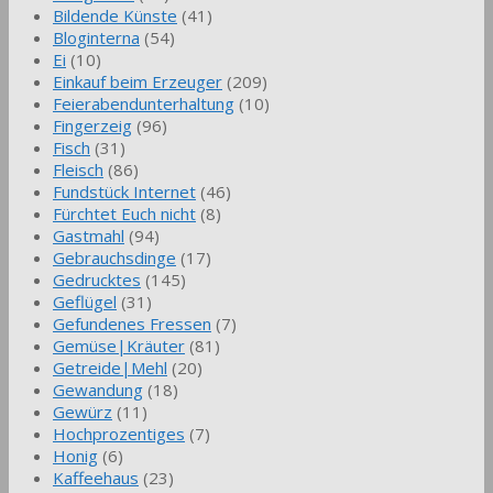
Bildende Künste
(41)
Bloginterna
(54)
Ei
(10)
Einkauf beim Erzeuger
(209)
Feierabendunterhaltung
(10)
Fingerzeig
(96)
Fisch
(31)
Fleisch
(86)
Fundstück Internet
(46)
Fürchtet Euch nicht
(8)
Gastmahl
(94)
Gebrauchsdinge
(17)
Gedrucktes
(145)
Geflügel
(31)
Gefundenes Fressen
(7)
Gemüse|Kräuter
(81)
Getreide|Mehl
(20)
Gewandung
(18)
Gewürz
(11)
Hochprozentiges
(7)
Honig
(6)
Kaffeehaus
(23)