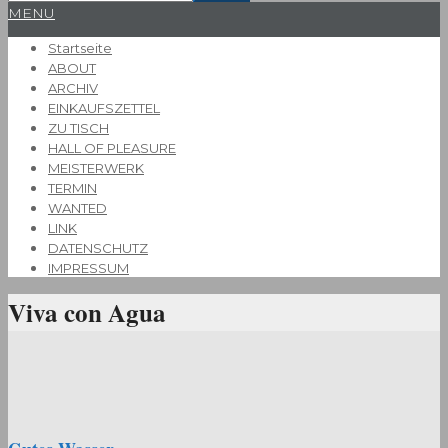
Primary
MENU
Navigation
Startseite
Menu
ABOUT
ARCHIV
EINKAUFSZETTEL
ZU TISCH
HALL OF PLEASURE
MEISTERWERK
TERMIN
WANTED
LINK
DATENSCHUTZ
IMPRESSUM
Viva con Agua