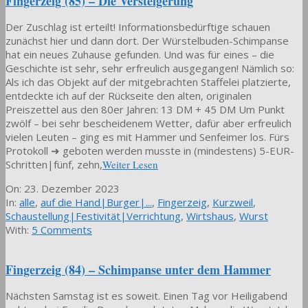
Fingerzeig (85) – Die Versteigerung
Der Zuschlag ist erteilt! Informationsbedürftige schauen
zunächst hier und dann dort. Der Würstelbuden-Schimpanse
hat ein neues Zuhause gefunden. Und was für eines – die
Geschichte ist sehr, sehr erfreulich ausgegangen! Nämlich so:
Als ich das Objekt auf der mitgebrachten Staffelei platzierte,
entdeckte ich auf der Rückseite den alten, originalen
Preiszettel aus den 80er Jahren: 13 DM + 45 DM Um Punkt
zwölf – bei sehr bescheidenem Wetter, dafür aber erfreulich
vielen Leuten – ging es mit Hammer und Senfeimer los. Fürs
Protokoll ➜ geboten werden musste in (mindestens) 5-EUR-
Schritten|fünf, zehn,
Weiter Lesen
2023-
On:
23. Dezember 2023
12-
In:
alle
,
auf die Hand|Burger|...
,
Fingerzeig
,
Kurzweil
,
23
Schaustellung|Festivität|Verrichtung
,
Wirtshaus
,
Wurst
With:
5 Comments
Fingerzeig (84) – Schimpanse unter dem Hammer
Nächsten Samstag ist es soweit. Einen Tag vor Heiligabend