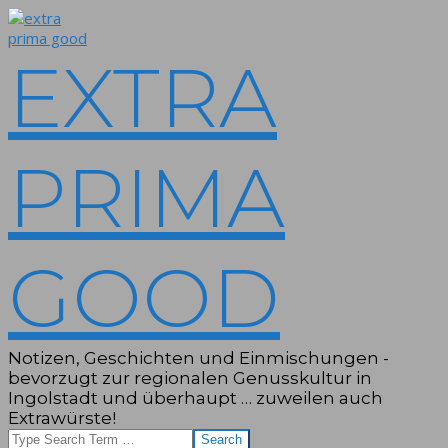
Skip
to
content
EXTRA
PRIMA
GOOD
Notizen, Geschichten und Einmischungen -
bevorzugt zur regionalen Genusskultur in
Ingolstadt und überhaupt … zuweilen auch
Extrawürste!
Search