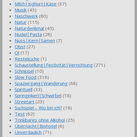
Milch|Joghurt|Käse
(37)
Musik
(43)
Naschwerk
(80)
Natur
(115)
Naturdenkmal
(45)
Nudel|Pasta
(28)
Nuss|Kern|Samen
(7)
Obst
(27)
Öl
(17)
Resteküche
(1)
Schaustellung|Festivität|Verrichtung
(271)
Schnipsel
(10)
Slow Food
(316)
Spaziergang|Wanderung
(68)
Spirituell
(33)
Springinkerl|Schwirbel
(18)
Streetart
(23)
Suchspiel – Wo bin ich?
(18)
Test
(62)
Trinkbares ohne Alkohol
(25)
Übernacht|Biohotel
(6)
Unverdaulich
(71)