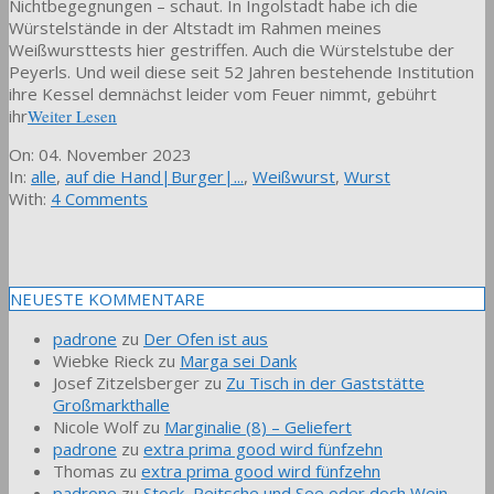
Nichtbegegnungen – schaut. In Ingolstadt habe ich die
Würstelstände in der Altstadt im Rahmen meines
Weißwursttests hier gestriffen. Auch die Würstelstube der
Peyerls. Und weil diese seit 52 Jahren bestehende Institution
ihre Kessel demnächst leider vom Feuer nimmt, gebührt
ihr
Weiter Lesen
2023-
On:
04. November 2023
11-
In:
alle
,
auf die Hand|Burger|...
,
Weißwurst
,
Wurst
04
With:
4 Comments
NEUESTE KOMMENTARE
padrone
zu
Der Ofen ist aus
Wiebke Rieck
zu
Marga sei Dank
Josef Zitzelsberger
zu
Zu Tisch in der Gaststätte
Großmarkthalle
Nicole Wolf
zu
Marginalie (8) – Geliefert
padrone
zu
extra prima good wird fünfzehn
Thomas
zu
extra prima good wird fünfzehn
padrone
zu
Stock, Peitsche und See oder doch Wein