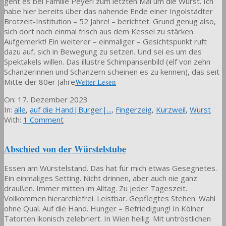
geht es bei Familie Peyerl zum letzten Mal um die Wurst. Ich
habe hier bereits über das nahende Ende einer Ingolstädter
Brotzeit-Institution – 52 Jahre! – berichtet. Grund genug also,
sich dort noch einmal frisch aus dem Kessel zu stärken.
Aufgemerkt! Ein weiterer – einmaliger – Gesichtspunkt ruft
dazu auf, sich in Bewegung zu setzen. Und sei es um des
Spektakels willen. Das illustre Schimpansenbild (elf von zehn
Schanzerinnen und Schanzern scheinen es zu kennen), das seit
Mitte der 80er Jahre
Weiter Lesen
2023-
On:
17. Dezember 2023
12-
In:
alle
,
auf die Hand|Burger|...
,
Fingerzeig
,
Kurzweil
,
Wurst
17
With:
1 Comment
Abschied von der Würstelstube
Essen am Würstelstand. Das hat für mich etwas Gesegnetes.
Ein einmaliges Setting. Nicht drinnen, aber auch nie ganz
draußen. Immer mitten im Alltag. Zu jeder Tageszeit.
Vollkommen hierarchiefrei. Leistbar. Gepflegtes Stehen. Wahl
ohne Qual. Auf die Hand. Hunger – Befriedigung! In Kölner
Tatorten ikonisch zelebriert. In Wien heilig. Mit untröstlichen