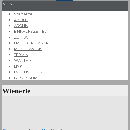
Primary
MENU
Navigation
Startseite
Menu
ABOUT
ARCHIV
EINKAUFSZETTEL
ZU TISCH
HALL OF PLEASURE
MEISTERWERK
TERMIN
WANTED
LINK
DATENSCHUTZ
IMPRESSUM
Wienerle