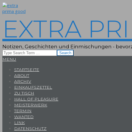
Skip
to
content
EXTRA PR
Notizen, Geschichten und Einmischungen - bevorz
Search
Primary
MENU
Navigation
STARTSEITE
Menu
ABOUT
ARCHIV
EINKAUFSZETTEL
ZU TISCH
HALL OF PLEASURE
MEISTERWERK
TERMIN
WANTED
LINK
DATENSCHUTZ