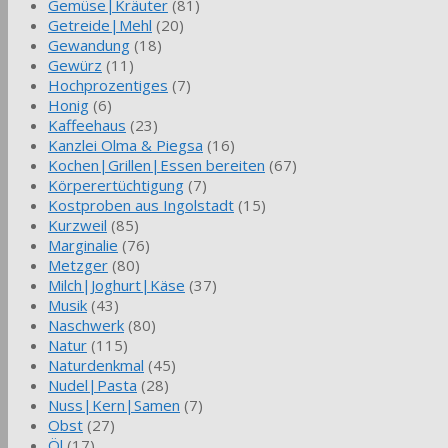
Gemüse|Kräuter
(81)
Getreide|Mehl
(20)
Gewandung
(18)
Gewürz
(11)
Hochprozentiges
(7)
Honig
(6)
Kaffeehaus
(23)
Kanzlei Olma & Piegsa
(16)
Kochen|Grillen|Essen bereiten
(67)
Körperertüchtigung
(7)
Kostproben aus Ingolstadt
(15)
Kurzweil
(85)
Marginalie
(76)
Metzger
(80)
Milch|Joghurt|Käse
(37)
Musik
(43)
Naschwerk
(80)
Natur
(115)
Naturdenkmal
(45)
Nudel|Pasta
(28)
Nuss|Kern|Samen
(7)
Obst
(27)
Öl
(17)