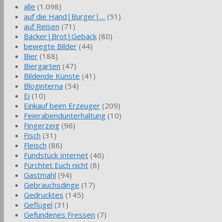
alle
(1.098)
auf die Hand|Burger|…
(51)
auf Reisen
(71)
Bäcker|Brot|Gebäck
(80)
bewegte Bilder
(44)
Bier
(188)
Biergarten
(47)
Bildende Künste
(41)
Bloginterna
(54)
Ei
(10)
Einkauf beim Erzeuger
(209)
Feierabendunterhaltung
(10)
Fingerzeig
(96)
Fisch
(31)
Fleisch
(86)
Fundstück Internet
(46)
Fürchtet Euch nicht
(8)
Gastmahl
(94)
Gebrauchsdinge
(17)
Gedrucktes
(145)
Geflügel
(31)
Gefundenes Fressen
(7)