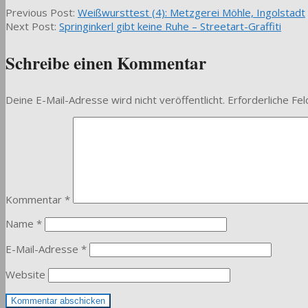
2011-
Previous Post:
Weißwursttest (4): Metzgerei Möhle, Ingolstadt
08-
Next Post:
Springinkerl gibt keine Ruhe – Streetart-Graffiti
03
Schreibe einen Kommentar
Deine E-Mail-Adresse wird nicht veröffentlicht.
Erforderliche Fel
Kommentar
*
Name
*
E-Mail-Adresse
*
Website