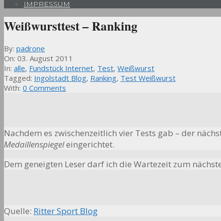
IMPRESSUM
Weißwursttest – Ranking
By:
padrone
On:
03. August 2011
In:
alle
,
Fundstück Internet
,
Test
,
Weißwurst
Tagged:
Ingolstadt Blog
,
Ranking
,
Test Weißwurst
With:
0 Comments
Nachdem es zwischenzeitlich vier Tests gab – der näc
Medaillenspiegel
eingerichtet.
Dem geneigten Leser darf ich die Wartezeit zum nächste
Quelle:
Ritter Sport Blog