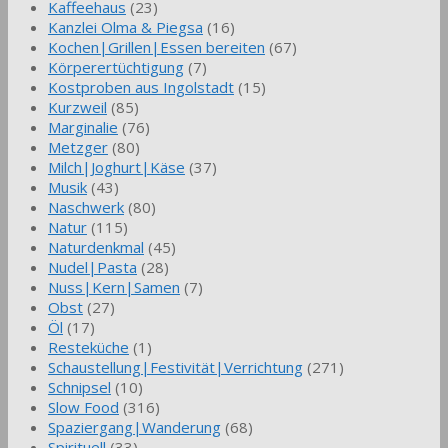
Kaffeehaus
(23)
Kanzlei Olma & Piegsa
(16)
Kochen|Grillen|Essen bereiten
(67)
Körperertüchtigung
(7)
Kostproben aus Ingolstadt
(15)
Kurzweil
(85)
Marginalie
(76)
Metzger
(80)
Milch|Joghurt|Käse
(37)
Musik
(43)
Naschwerk
(80)
Natur
(115)
Naturdenkmal
(45)
Nudel|Pasta
(28)
Nuss|Kern|Samen
(7)
Obst
(27)
Öl
(17)
Resteküche
(1)
Schaustellung|Festivität|Verrichtung
(271)
Schnipsel
(10)
Slow Food
(316)
Spaziergang|Wanderung
(68)
Spirituell
(33)