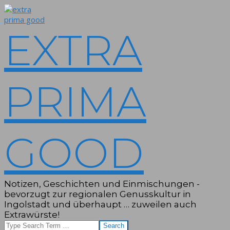
Skip
to
content
EXTRA
PRIMA
GOOD
Notizen, Geschichten und Einmischungen -
bevorzugt zur regionalen Genusskultur in
Ingolstadt und überhaupt … zuweilen auch
Extrawürste!
Search