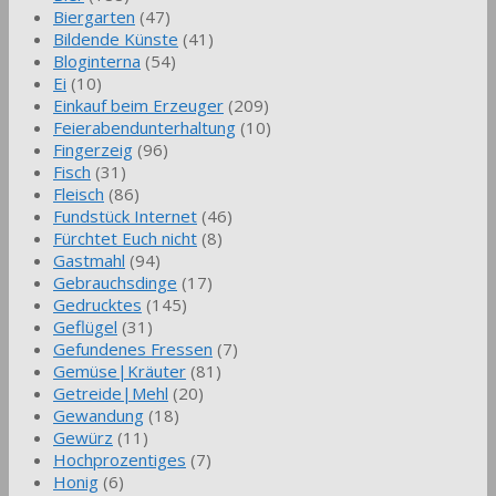
Biergarten
(47)
Bildende Künste
(41)
Bloginterna
(54)
Ei
(10)
Einkauf beim Erzeuger
(209)
Feierabendunterhaltung
(10)
Fingerzeig
(96)
Fisch
(31)
Fleisch
(86)
Fundstück Internet
(46)
Fürchtet Euch nicht
(8)
Gastmahl
(94)
Gebrauchsdinge
(17)
Gedrucktes
(145)
Geflügel
(31)
Gefundenes Fressen
(7)
Gemüse|Kräuter
(81)
Getreide|Mehl
(20)
Gewandung
(18)
Gewürz
(11)
Hochprozentiges
(7)
Honig
(6)