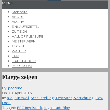
Primary
MENU
Navigation
Startseite
Menu
ABOUT
ARCHIV
EINKAUFSZETTEL
ZU TISCH
HALL OF PLEASURE
MEISTERWERK
TERMIN
WANTED
LINK
DATENSCHUTZ
IMPRESSUM
Flagge zeigen
By:
padrone
On:
13. April 2015
In:
alle
,
Kurzweil
,
Schaustellung|Festivität|Verrichtung
,
Slow
Food
Tagged:
ERC Ingolstadt
,
Ingolstadt Blog