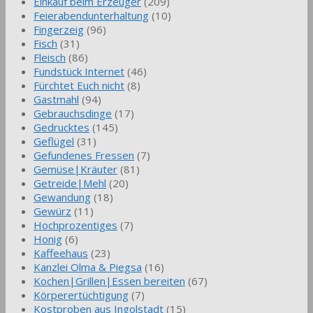
Einkauf beim Erzeuger
(209)
Feierabendunterhaltung
(10)
Fingerzeig
(96)
Fisch
(31)
Fleisch
(86)
Fundstück Internet
(46)
Fürchtet Euch nicht
(8)
Gastmahl
(94)
Gebrauchsdinge
(17)
Gedrucktes
(145)
Geflügel
(31)
Gefundenes Fressen
(7)
Gemüse|Kräuter
(81)
Getreide|Mehl
(20)
Gewandung
(18)
Gewürz
(11)
Hochprozentiges
(7)
Honig
(6)
Kaffeehaus
(23)
Kanzlei Olma & Piegsa
(16)
Kochen|Grillen|Essen bereiten
(67)
Körperertüchtigung
(7)
Kostproben aus Ingolstadt
(15)