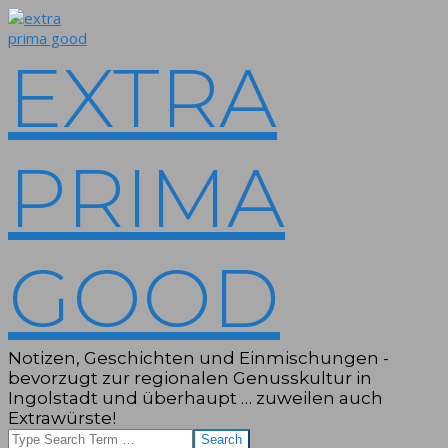
Skip
to
content
EXTRA
PRIMA
GOOD
Notizen, Geschichten und Einmischungen -
bevorzugt zur regionalen Genusskultur in
Ingolstadt und überhaupt … zuweilen auch
Extrawürste!
Search