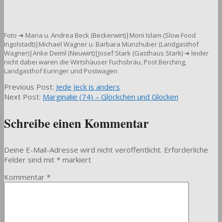
Foto ➜ Maria u. Andrea Beck (Beckerwirt)|Moni Islam (Slow Food
Ingolstadt)|Michael Wagner u. Barbara Münzhuber (Landgasthof
Wagner)|Anke Deiml (Neuwirt)|Josef Stark (Gasthaus Stark) ➜ leider
nicht dabei waren die Wirtshäuser Fuchsbräu, Post Berching,
Landgasthof Euringer und Postwagen
2026-
Previous Post:
Jede Jeck is anders
02-
Next Post:
Marginalie (74) – Glöckchen und Glocken
25
Schreibe einen Kommentar
Deine E-Mail-Adresse wird nicht veröffentlicht.
Erforderliche
Felder sind mit
*
markiert
Kommentar
*