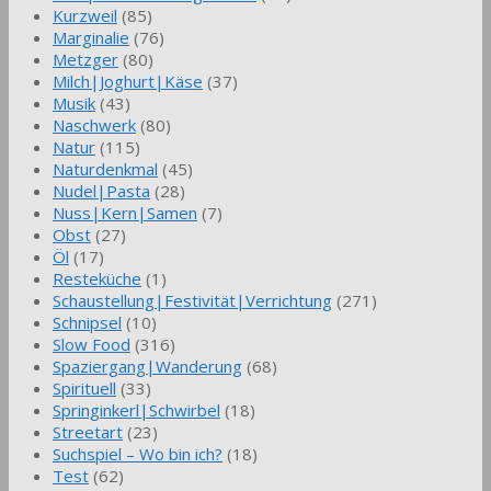
Kurzweil
(85)
Marginalie
(76)
Metzger
(80)
Milch|Joghurt|Käse
(37)
Musik
(43)
Naschwerk
(80)
Natur
(115)
Naturdenkmal
(45)
Nudel|Pasta
(28)
Nuss|Kern|Samen
(7)
Obst
(27)
Öl
(17)
Resteküche
(1)
Schaustellung|Festivität|Verrichtung
(271)
Schnipsel
(10)
Slow Food
(316)
Spaziergang|Wanderung
(68)
Spirituell
(33)
Springinkerl|Schwirbel
(18)
Streetart
(23)
Suchspiel – Wo bin ich?
(18)
Test
(62)