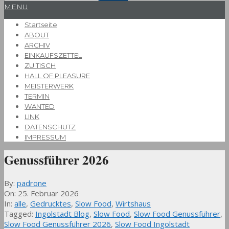
Primary
MENU
Navigation
Startseite
Menu
ABOUT
ARCHIV
EINKAUFSZETTEL
ZU TISCH
HALL OF PLEASURE
MEISTERWERK
TERMIN
WANTED
LINK
DATENSCHUTZ
IMPRESSUM
Genussführer 2026
By:
padrone
On:
25. Februar 2026
In:
alle
,
Gedrucktes
,
Slow Food
,
Wirtshaus
Tagged:
Ingolstadt Blog
,
Slow Food
,
Slow Food Genussführer
,
Slow Food Genussführer 2026
,
Slow Food Ingolstadt