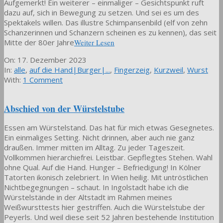
Aufgemerkt! Ein weiterer – einmaliger – Gesichtspunkt ruft
dazu auf, sich in Bewegung zu setzen. Und sei es um des
Spektakels willen. Das illustre Schimpansenbild (elf von zehn
Schanzerinnen und Schanzern scheinen es zu kennen), das seit
Mitte der 80er Jahre
Weiter Lesen
2023-
On:
17. Dezember 2023
12-
In:
alle
,
auf die Hand|Burger|...
,
Fingerzeig
,
Kurzweil
,
Wurst
17
With:
1 Comment
Abschied von der Würstelstube
Essen am Würstelstand. Das hat für mich etwas Gesegnetes.
Ein einmaliges Setting. Nicht drinnen, aber auch nie ganz
draußen. Immer mitten im Alltag. Zu jeder Tageszeit.
Vollkommen hierarchiefrei. Leistbar. Gepflegtes Stehen. Wahl
ohne Qual. Auf die Hand. Hunger – Befriedigung! In Kölner
Tatorten ikonisch zelebriert. In Wien heilig. Mit untröstlichen
Nichtbegegnungen – schaut. In Ingolstadt habe ich die
Würstelstände in der Altstadt im Rahmen meines
Weißwursttests hier gestriffen. Auch die Würstelstube der
Peyerls. Und weil diese seit 52 Jahren bestehende Institution