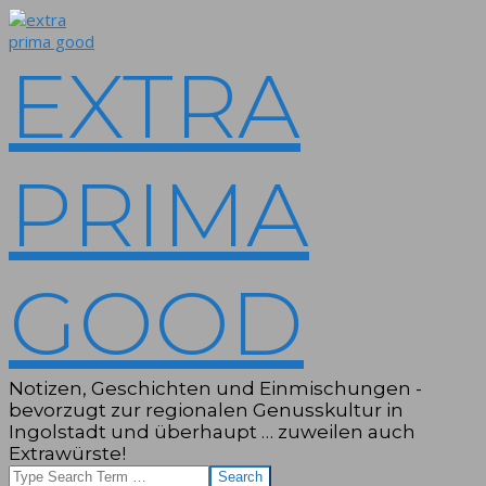
Skip
to
content
EXTRA
PRIMA
GOOD
Notizen, Geschichten und Einmischungen -
bevorzugt zur regionalen Genusskultur in
Ingolstadt und überhaupt … zuweilen auch
Extrawürste!
Search