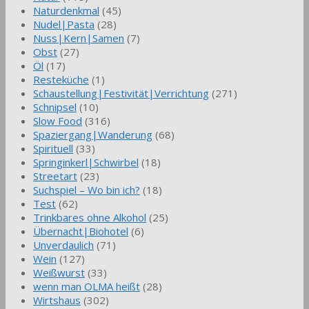
Naturdenkmal
(45)
Nudel|Pasta
(28)
Nuss|Kern|Samen
(7)
Obst
(27)
Öl
(17)
Resteküche
(1)
Schaustellung|Festivität|Verrichtung
(271)
Schnipsel
(10)
Slow Food
(316)
Spaziergang|Wanderung
(68)
Spirituell
(33)
Springinkerl|Schwirbel
(18)
Streetart
(23)
Suchspiel – Wo bin ich?
(18)
Test
(62)
Trinkbares ohne Alkohol
(25)
Übernacht|Biohotel
(6)
Unverdaulich
(71)
Wein
(127)
Weißwurst
(33)
wenn man OLMA heißt
(28)
Wirtshaus
(302)