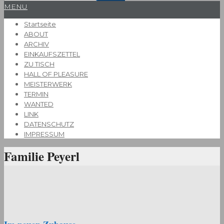
Primary
MENU
Navigation
Startseite
Menu
ABOUT
ARCHIV
EINKAUFSZETTEL
ZU TISCH
HALL OF PLEASURE
MEISTERWERK
TERMIN
WANTED
LINK
DATENSCHUTZ
IMPRESSUM
Familie Peyerl