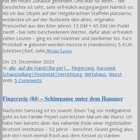
hat ein neues Zuhause gefunden. Und was für eines – die
Geschichte ist sehr, sehr erfreulich ausgegangen! Nämlich so:
Als ich das Objekt auf der mitgebrachten Staffelei platzierte,
entdeckte ich auf der Rückseite den alten, originalen
Preiszettel aus den 80er Jahren: 13 DM + 45 DM Um Punkt
zwölf – bei sehr bescheidenem Wetter, dafür aber erfreulich
vielen Leuten – ging es mit Hammer und Senfeimer los. Fürs
Protokoll ➜ geboten werden musste in (mindestens) 5-EUR-
Schritten|fünf, zehn,
Weiter Lesen
2023-
On:
23. Dezember 2023
12-
In:
alle
,
auf die Hand|Burger|...
,
Fingerzeig
,
Kurzweil
,
23
Schaustellung|Festivität|Verrichtung
,
Wirtshaus
,
Wurst
With:
5 Comments
Fingerzeig (84) – Schimpanse unter dem Hammer
Nächsten Samstag ist es soweit. Einen Tag vor Heiligabend
geht es bei Familie Peyerl zum letzten Mal um die Wurst. Ich
habe hier bereits über das nahende Ende einer Ingolstädter
Brotzeit-Institution – 52 Jahre! – berichtet. Grund genug also,
sich dort noch einmal frisch aus dem Kessel zu stärken.