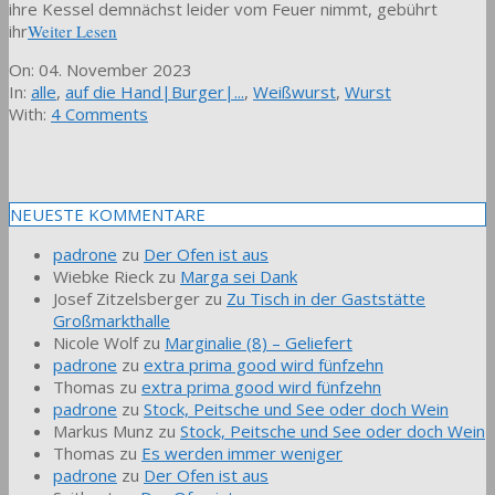
ihre Kessel demnächst leider vom Feuer nimmt, gebührt
ihr
Weiter Lesen
2023-
On:
04. November 2023
11-
In:
alle
,
auf die Hand|Burger|...
,
Weißwurst
,
Wurst
04
With:
4 Comments
NEUESTE KOMMENTARE
padrone
zu
Der Ofen ist aus
Wiebke Rieck
zu
Marga sei Dank
Josef Zitzelsberger
zu
Zu Tisch in der Gaststätte
Großmarkthalle
Nicole Wolf
zu
Marginalie (8) – Geliefert
padrone
zu
extra prima good wird fünfzehn
Thomas
zu
extra prima good wird fünfzehn
padrone
zu
Stock, Peitsche und See oder doch Wein
Markus Munz
zu
Stock, Peitsche und See oder doch Wein
Thomas
zu
Es werden immer weniger
padrone
zu
Der Ofen ist aus