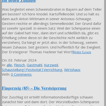
Im neuen Zuhause
Was begleitet einen Schweinsbraten in Bayern auf dem Teller
am besten? Ich höre Knödel. Kartoffelknödel. Und so hält es
dann auch Anton Wittmann in seiner Antonius-Schwaige.
Gestern reichte er allerdings Semmelknödel. Der Grund dafür
ist seeehr speziell. In einem Satz: Weil der Schimpanse einen
auf der Gabel hat! Hier, dann dort und schließlich da, gibt es
Erhellung (ohne diese ist die Geschichte nicht wirklich zu
verstehen). Da hängt er jetzt also. In der Schwoag, seinem
neuen Zuhause. Seit gestern. Und hoffentlich für die Ewigkeit.
Der Ersteigerer Thomas Hackner hat Wort
Weiter Lesen
2024-
On:
03. Februar 2024
02-
In:
alle
,
Fleisch
,
Gastmahl
,
Kurzweil
,
03
Schaustellung|Festivität|Verrichtung
,
Wirtshaus
With:
0 Comments
Fingerzeig (85) – Die Versteigerung
Der Zuschlag ist erteilt! Informationsbedürftige schauen
zunächst hier und dann dort. Der Würstelbuden-Schimpanse