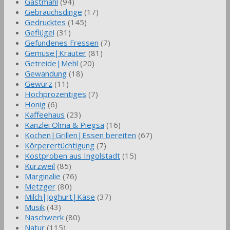
Gastmahl
(94)
Gebrauchsdinge
(17)
Gedrucktes
(145)
Geflügel
(31)
Gefundenes Fressen
(7)
Gemüse|Kräuter
(81)
Getreide|Mehl
(20)
Gewandung
(18)
Gewürz
(11)
Hochprozentiges
(7)
Honig
(6)
Kaffeehaus
(23)
Kanzlei Olma & Piegsa
(16)
Kochen|Grillen|Essen bereiten
(67)
Körperertüchtigung
(7)
Kostproben aus Ingolstadt
(15)
Kurzweil
(85)
Marginalie
(76)
Metzger
(80)
Milch|Joghurt|Käse
(37)
Musik
(43)
Naschwerk
(80)
Natur
(115)