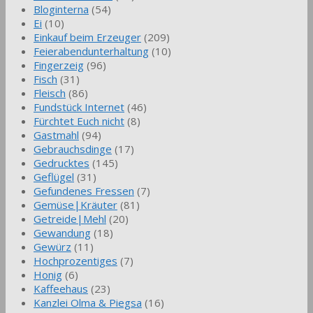
Bloginterna
(54)
Ei
(10)
Einkauf beim Erzeuger
(209)
Feierabendunterhaltung
(10)
Fingerzeig
(96)
Fisch
(31)
Fleisch
(86)
Fundstück Internet
(46)
Fürchtet Euch nicht
(8)
Gastmahl
(94)
Gebrauchsdinge
(17)
Gedrucktes
(145)
Geflügel
(31)
Gefundenes Fressen
(7)
Gemüse|Kräuter
(81)
Getreide|Mehl
(20)
Gewandung
(18)
Gewürz
(11)
Hochprozentiges
(7)
Honig
(6)
Kaffeehaus
(23)
Kanzlei Olma & Piegsa
(16)