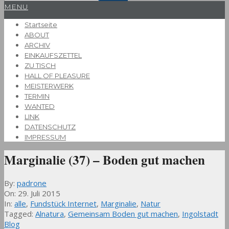
Primary
MENU
Navigation
Startseite
Menu
ABOUT
ARCHIV
EINKAUFSZETTEL
ZU TISCH
HALL OF PLEASURE
MEISTERWERK
TERMIN
WANTED
LINK
DATENSCHUTZ
IMPRESSUM
Marginalie (37) – Boden gut machen
By:
padrone
On:
29. Juli 2015
In:
alle
,
Fundstück Internet
,
Marginalie
,
Natur
Tagged:
Alnatura
,
Gemeinsam Boden gut machen
,
Ingolstadt
Blog