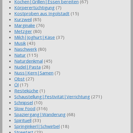
Kochen|Grillen|Essen bereiten
(67)
Körperertüchtigung
(7)
Kostproben aus Ingolstadt
(15)
Kurzweil
(85)
Marginalie
(76)
Metzger
(80)
Milch|Joghurt|Käse
(37)
Musik
(43)
Naschwerk
(80)
Natur
(115)
Naturdenkmal
(45)
Nudel|Pasta
(28)
Nuss|Kern|Samen
(7)
Obst
(27)
Öl
(17)
Resteküche
(1)
Schaustellung|Festivität|Verrichtung
(271)
Schnipsel
(10)
Slow Food
(316)
Spaziergang|Wanderung
(68)
Spirituell
(33)
Springinkerl|Schwirbel
(18)
Streetart
(23)