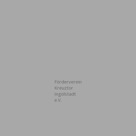
Förderverein
Kreuztor
Ingolstadt
e.V.