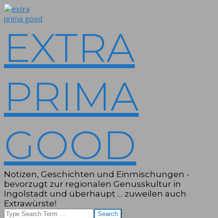
Skip
to
content
EXTRA
PRIMA
GOOD
Notizen, Geschichten und Einmischungen -
bevorzugt zur regionalen Genusskultur in
Ingolstadt und überhaupt … zuweilen auch
Extrawürste!
Search