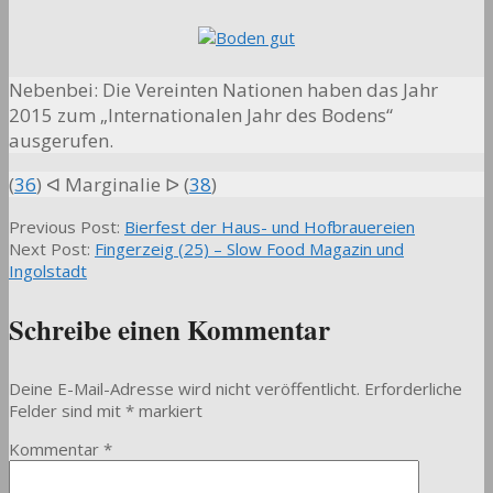
Nebenbei: Die Vereinten Nationen haben das Jahr
2015 zum „Internationalen Jahr des Bodens“
ausgerufen.
(
36
) ᐊ Marginalie ᐅ (
38
)
2015-
Previous Post:
Bierfest der Haus- und Hofbrauereien
07-
Next Post:
Fingerzeig (25) – Slow Food Magazin und
29
Ingolstadt
Schreibe einen Kommentar
Deine E-Mail-Adresse wird nicht veröffentlicht.
Erforderliche
Felder sind mit
*
markiert
Kommentar
*