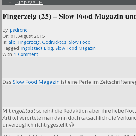
IMPRESSUM
Fingerzeig (25) – Slow Food Magazin und
By:
padrone
On:
01. August 2015
In:
alle
,
Fingerzeig
,
Gedrucktes
,
Slow Food
Tagged:
Ingolstadt Blog
,
Slow Food Magazin
With:
1 Comment
Das
Slow Food Magazin
ist eine Perle im Zeitschriften
Mit
Ingolstadt
scheint die Redaktion aber ihre liebe Not 
Artikel verortete man dann doch tatsächlich die Verkün
unverzüglich richtiggestellt 😉