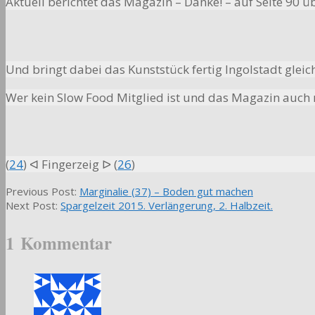
Aktuell berichtet das Magazin – Danke! – auf Seite 90 ü
Und bringt dabei das Kunststück fertig Ingolstadt gleich
Wer kein Slow Food Mitglied ist und das Magazin auch n
(
24
) ᐊ Fingerzeig ᐅ (
26
)
2015-
Previous Post:
Marginalie (37) – Boden gut machen
08-
Next Post:
Spargelzeit 2015. Verlängerung, 2. Halbzeit.
01
1 Kommentar