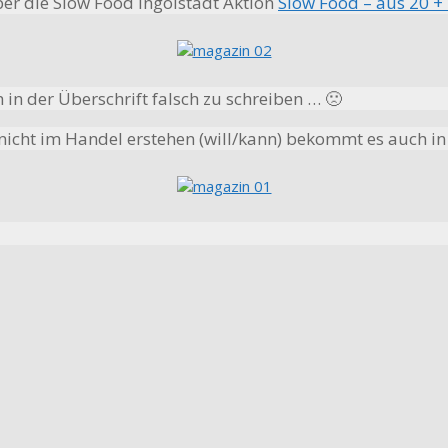
ber die Slow Food Ingolstadt Aktion
Slow Food – aus 20 +
 in der Überschrift falsch zu schreiben … 🙁
icht im Handel erstehen (will/kann) bekommt es auch in 