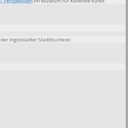
 1 Perspektiven
im Museum für Konkrete Kunst:
der Ingolstädter Stadtbücherei: