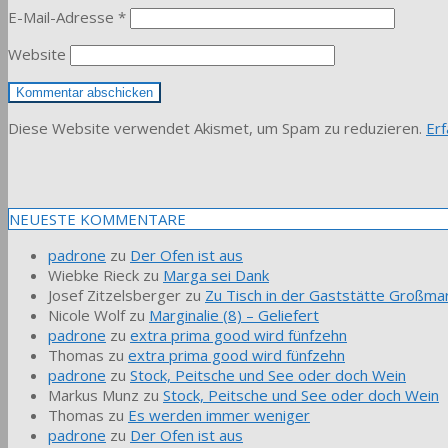
E-Mail-Adresse
*
Website
Diese Website verwendet Akismet, um Spam zu reduzieren.
Er
NEUESTE KOMMENTARE
padrone
zu
Der Ofen ist aus
Wiebke Rieck
zu
Marga sei Dank
Josef Zitzelsberger
zu
Zu Tisch in der Gaststätte Großmar
Nicole Wolf
zu
Marginalie (8) – Geliefert
padrone
zu
extra prima good wird fünfzehn
Thomas
zu
extra prima good wird fünfzehn
padrone
zu
Stock, Peitsche und See oder doch Wein
Markus Munz
zu
Stock, Peitsche und See oder doch Wein
Thomas
zu
Es werden immer weniger
padrone
zu
Der Ofen ist aus