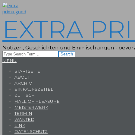
Skip
to
content
EXTRA PR
Notizen, Geschichten und Einmischungen - bevorz
Search
Primary
MENU
Navigation
STARTSEITE
Menu
ABOUT
ARCHIV
EINKAUFSZETTEL
ZU TISCH
HALL OF PLEASURE
MEISTERWERK
TERMIN
WANTED
LINK
DATENSCHUTZ