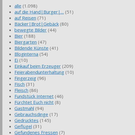
alle
(1.098)
auf die Hand|Burger|…
(51)
auf Reisen
(71)
Bäcker|Brot|Gebäck
(80)
bewegte Bilder
(44)
Bier
(188)
Biergarten
(47)
Bildende Künste
(41)
Bloginterna
(54)
Ei
(10)
Einkauf beim Erzeuger
(209)
Feierabendunterhaltung
(10)
Fingerzeig
(96)
Fisch
(31)
Fleisch
(86)
Fundstück Internet
(46)
Fürchtet Euch nicht
(8)
Gastmahl
(94)
Gebrauchsdinge
(17)
Gedrucktes
(145)
Geflügel
(31)
Gefundenes Fressen
(7)