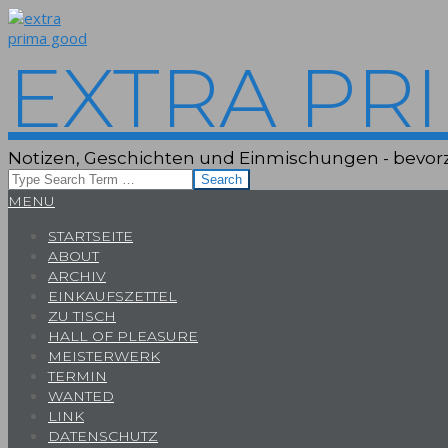
Skip
to
content
EXTRA PR
Notizen, Geschichten und Einmischungen - bevorz
Search
Primary
MENU
Navigation
STARTSEITE
Menu
ABOUT
ARCHIV
EINKAUFSZETTEL
ZU TISCH
HALL OF PLEASURE
MEISTERWERK
TERMIN
WANTED
LINK
DATENSCHUTZ