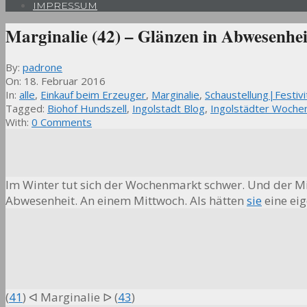
IMPRESSUM
Marginalie (42) – Glänzen in Abwesenhei
By:
padrone
On:
18. Februar 2016
In:
alle
,
Einkauf beim Erzeuger
,
Marginalie
,
Schaustellung|Festivi
Tagged:
Biohof Hundszell
,
Ingolstadt Blog
,
Ingolstädter Woche
With:
0 Comments
Im Winter tut sich der Wochenmarkt schwer. Und der M
Abwesenheit. An einem Mittwoch. Als hätten
sie
eine ei
(
41
) ᐊ Marginalie ᐅ (
43
)