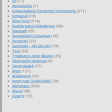
Öl
(17)
Resteküche
(1)
Schaustellung|Festivität|Verrichtung
(271)
Schnipsel
(10)
Slow Food
(316)
Spaziergang|Wanderung
(68)
Spirituell
(33)
Springinkerl|Schwirbel
(18)
Streetart
(23)
Suchspiel – Wo bin ich?
(18)
Test
(62)
Trinkbares ohne Alkohol
(25)
Übernacht|Biohotel
(6)
Unverdaulich
(71)
Wein
(127)
Weißwurst
(33)
wenn man OLMA heißt
(28)
Wirtshaus
(302)
Wurst
(48)
Zigarre
(10)