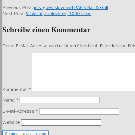
2016-
Previous Post:
intv goes slow und PAF´S Bar & Grill
02-
Next Post:
Schlecht, schlechter, 1000 Liter
18
Schreibe einen Kommentar
Deine E-Mail-Adresse wird nicht veröffentlicht.
Erforderliche Fel
Kommentar
*
Name
*
E-Mail-Adresse
*
Website