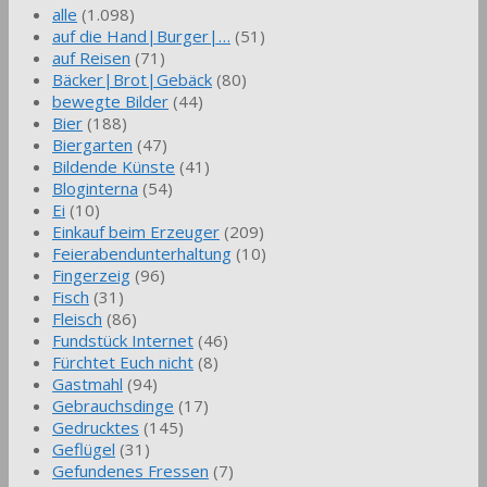
alle
(1.098)
auf die Hand|Burger|…
(51)
auf Reisen
(71)
Bäcker|Brot|Gebäck
(80)
bewegte Bilder
(44)
Bier
(188)
Biergarten
(47)
Bildende Künste
(41)
Bloginterna
(54)
Ei
(10)
Einkauf beim Erzeuger
(209)
Feierabendunterhaltung
(10)
Fingerzeig
(96)
Fisch
(31)
Fleisch
(86)
Fundstück Internet
(46)
Fürchtet Euch nicht
(8)
Gastmahl
(94)
Gebrauchsdinge
(17)
Gedrucktes
(145)
Geflügel
(31)
Gefundenes Fressen
(7)