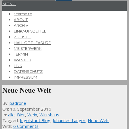
Primary
MENU
Navigation
Startseite
Menu
ABOUT
ARCHIV
EINKAUFSZETTEL
ZU TISCH
HALL OF PLEASURE
MEISTERWERK
TERMIN
WANTED
LINK
DATENSCHUTZ
IMPRESSUM
Neue Neue Welt
By:
padrone
On:
10. September 2016
In:
alle
,
Bier
,
Wein
,
Wirtshaus
Tagged:
Ingolstadt Blog
,
Johannes Langer
,
Neue Welt
With:
6 Comments