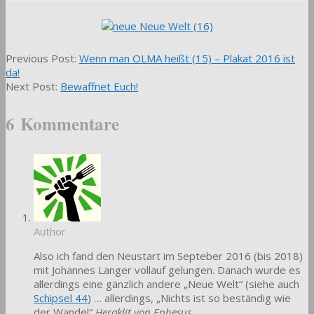
2016-
Previous Post:
Wenn man OLMA heißt (15) – Plakat 2016 ist
09-
da!
10
Next Post:
Bewaffnet Euch!
6 Kommentare
Author
Also ich fand den Neustart im Septeber 2016 (bis 2018)
mit Johannes Langer vollauf gelungen. Danach wurde es
allerdings eine gänzlich andere „Neue Welt“ (siehe auch
Schipsel 44
) … allerdings, „Nichts ist so beständig wie
der Wandel“
Heraklit von Ephesus