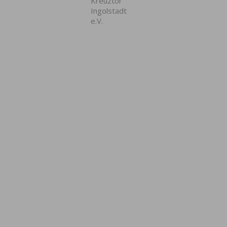
Kreuztor
Ingolstadt
e.V.