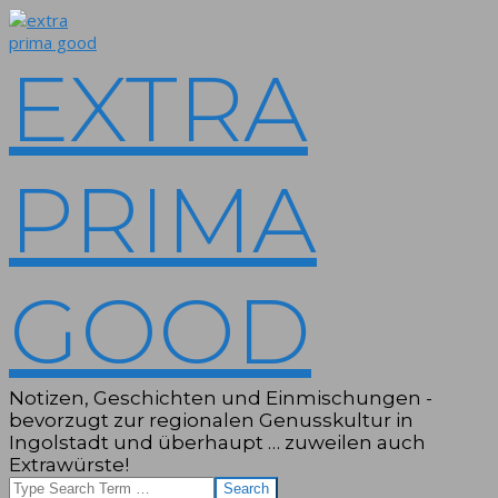
Skip
to
content
EXTRA
PRIMA
GOOD
Notizen, Geschichten und Einmischungen -
bevorzugt zur regionalen Genusskultur in
Ingolstadt und überhaupt … zuweilen auch
Extrawürste!
Search