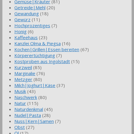
Gemüse|Kräuter
(81)
Getreide|Mehl
(20)
Gewandung
(18)
Gewürz
(11)
Hochprozentiges
(7)
Honig
(6)
Kaffeehaus
(23)
Kanzlei Olma & Piegsa
(16)
Kochen|Grillen|Essen bereiten
(67)
Körperertüchtigung
(7)
Kostproben aus Ingolstadt
(15)
Kurzweil
(85)
Marginalie
(76)
Metzger
(80)
Milch|Joghurt|Käse
(37)
Musik
(43)
Naschwerk
(80)
Natur
(115)
Naturdenkmal
(45)
Nudel|Pasta
(28)
Nuss|Kern|Samen
(7)
Obst
(27)
Öl
(17)