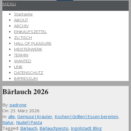
Primary
MENU
Navigation
Startseite
Menu
ABOUT
ARCHIV
EINKAUFSZETTEL
ZU TISCH
HALL OF PLEASURE
MEISTERWERK
TERMIN
WANTED
LINK
DATENSCHUTZ
IMPRESSUM
Bärlauch 2026
By:
padrone
On:
23. März 2026
In:
alle
,
Gemüse|Kräuter
,
Kochen|Grillen|Essen bereiten
,
Natur
,
Nudel|Pasta
Tagged:
Bärlauch
,
Bärlauchpesto
,
Ingolstadt Blog