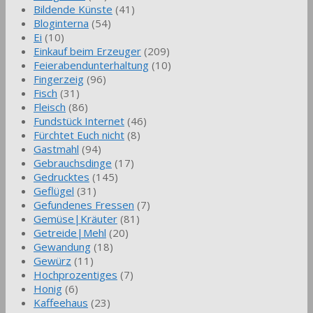
Bildende Künste
(41)
Bloginterna
(54)
Ei
(10)
Einkauf beim Erzeuger
(209)
Feierabendunterhaltung
(10)
Fingerzeig
(96)
Fisch
(31)
Fleisch
(86)
Fundstück Internet
(46)
Fürchtet Euch nicht
(8)
Gastmahl
(94)
Gebrauchsdinge
(17)
Gedrucktes
(145)
Geflügel
(31)
Gefundenes Fressen
(7)
Gemüse|Kräuter
(81)
Getreide|Mehl
(20)
Gewandung
(18)
Gewürz
(11)
Hochprozentiges
(7)
Honig
(6)
Kaffeehaus
(23)