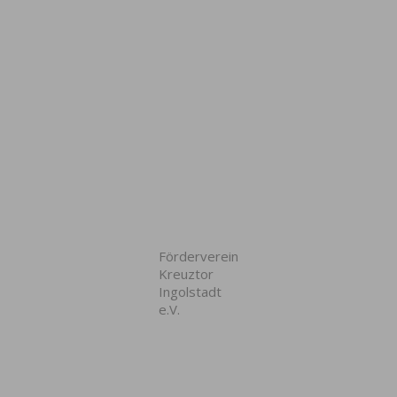
Förderverein
Kreuztor
Ingolstadt
e.V.