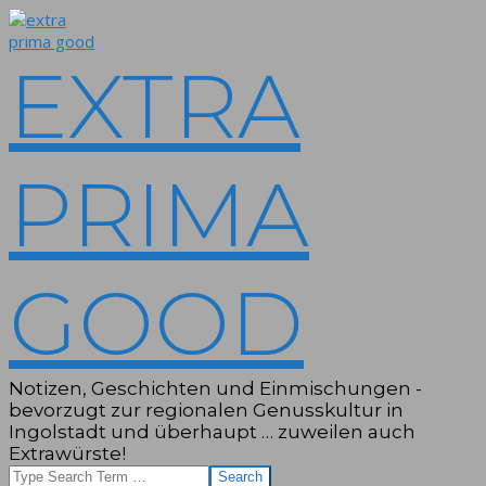
Skip
to
content
EXTRA
PRIMA
GOOD
Notizen, Geschichten und Einmischungen -
bevorzugt zur regionalen Genusskultur in
Ingolstadt und überhaupt … zuweilen auch
Extrawürste!
Search