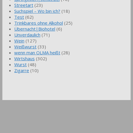
Streetart
(23)
Suchspiel – Wo bin ich?
(18)
Test
(62)
Trinkbares ohne Alkohol
(25)
Übernacht|Biohotel
(6)
Unverdaulich
(71)
Wein
(127)
Weißwurst
(33)
wenn man OLMA heißt
(28)
Wirtshaus
(302)
Wurst
(48)
Zigarre
(10)