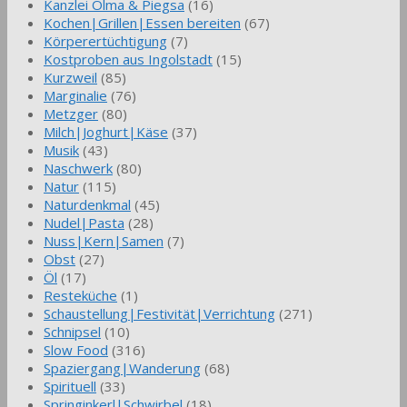
Kanzlei Olma & Piegsa
(16)
Kochen|Grillen|Essen bereiten
(67)
Körperertüchtigung
(7)
Kostproben aus Ingolstadt
(15)
Kurzweil
(85)
Marginalie
(76)
Metzger
(80)
Milch|Joghurt|Käse
(37)
Musik
(43)
Naschwerk
(80)
Natur
(115)
Naturdenkmal
(45)
Nudel|Pasta
(28)
Nuss|Kern|Samen
(7)
Obst
(27)
Öl
(17)
Resteküche
(1)
Schaustellung|Festivität|Verrichtung
(271)
Schnipsel
(10)
Slow Food
(316)
Spaziergang|Wanderung
(68)
Spirituell
(33)
Springinkerl|Schwirbel
(18)