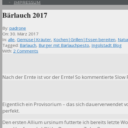
IMPRESSUM
Bärlauch 2017
By:
padrone
On:
30. März 2017
In:
alle
,
Gemüse|Kräuter
,
Kochen|Grillen|Essen bereiten
,
Natu
Tagged:
Bärlauch
,
Burger mit Bärlauchpesto
,
Ingolstadt Blog
With:
2 Comments
Nach der Ernte ist vor der Ernte! So kommentierte Slo
Eigentlich ein Provisorium – das sich dauerverwendet vo
perfekt.
Den ersten Allium ursinum futterte ich bereits letzte W