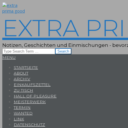
Skip
to
content
EXTRA PR
Notizen, Geschichten und Einmischungen - bevorz
Search
Primary
MENU
Navigation
STARTSEITE
Menu
ABOUT
ARCHIV
EINKAUFSZETTEL
ZU TISCH
HALL OF PLEASURE
MEISTERWERK
TERMIN
WANTED
LINK
DATENSCHUTZ