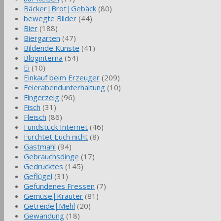
Bäcker|Brot|Gebäck
(80)
bewegte Bilder
(44)
Bier
(188)
Biergarten
(47)
Bildende Künste
(41)
Bloginterna
(54)
Ei
(10)
Einkauf beim Erzeuger
(209)
Feierabendunterhaltung
(10)
Fingerzeig
(96)
Fisch
(31)
Fleisch
(86)
Fundstück Internet
(46)
Fürchtet Euch nicht
(8)
Gastmahl
(94)
Gebrauchsdinge
(17)
Gedrucktes
(145)
Geflügel
(31)
Gefundenes Fressen
(7)
Gemüse|Kräuter
(81)
Getreide|Mehl
(20)
Gewandung
(18)