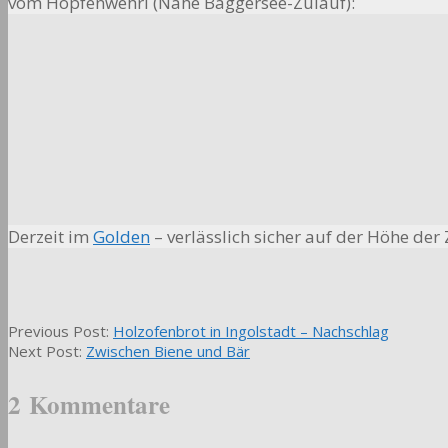
vom Hopfenwehrl (Nähe Baggersee-Zulauf):
Derzeit im
Golden
– verlässlich sicher auf der Höhe der Z
2017-
Previous Post:
Holzofenbrot in Ingolstadt – Nachschlag
03-
Next Post:
Zwischen Biene und Bär
30
2 Kommentare