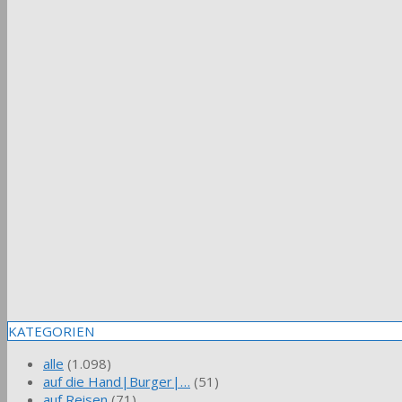
KATEGORIEN
alle
(1.098)
auf die Hand|Burger|…
(51)
auf Reisen
(71)