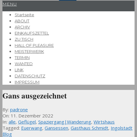
Primary
MENU
Navigation
Startseite
Menu
ABOUT
ARCHIV
EINKAUFSZETTEL
ZU TISCH
HALL OF PLEASURE
MEISTERWERK
TERMIN
WANTED
LINK
DATENSCHUTZ
IMPRESSUM
Gans ausgezeichnet
By:
padrone
On:
11. Dezember 2022
In:
alle
,
Geflügel
,
Spaziergang|Wanderung
,
Wirtshaus
Tagged:
Euerwang
,
Gansessen
,
Gasthaus Schmidt
,
Ingolstadt
Blog