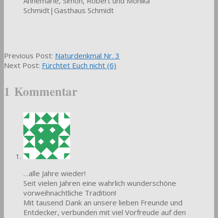
Annemarie, Simon, Robert und Monika
Schmidt|Gasthaus Schmidt
2022-
Previous Post:
Naturdenkmal Nr. 3
12-
Next Post:
Fürchtet Euch nicht (6)
11
1 Kommentar
…alle Jahre wieder!
Seit vielen Jahren eine wahrlich wunderschöne
vorweihnachtliche Tradition!
Mit tausend Dank an unsere lieben Freunde und
Entdecker, verbunden mit viel Vorfreude auf den