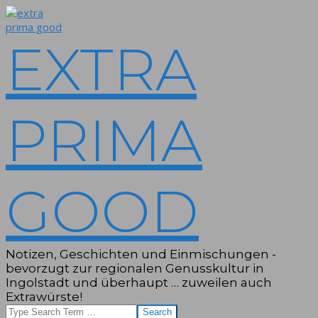
Skip
to
content
EXTRA
PRIMA
GOOD
Notizen, Geschichten und Einmischungen -
bevorzugt zur regionalen Genusskultur in
Ingolstadt und überhaupt … zuweilen auch
Extrawürste!
Search