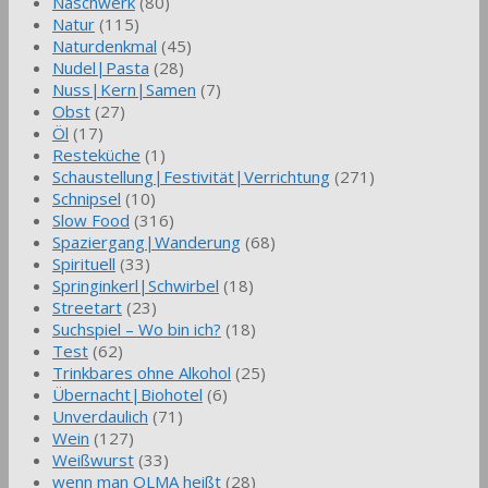
Naschwerk
(80)
Natur
(115)
Naturdenkmal
(45)
Nudel|Pasta
(28)
Nuss|Kern|Samen
(7)
Obst
(27)
Öl
(17)
Resteküche
(1)
Schaustellung|Festivität|Verrichtung
(271)
Schnipsel
(10)
Slow Food
(316)
Spaziergang|Wanderung
(68)
Spirituell
(33)
Springinkerl|Schwirbel
(18)
Streetart
(23)
Suchspiel – Wo bin ich?
(18)
Test
(62)
Trinkbares ohne Alkohol
(25)
Übernacht|Biohotel
(6)
Unverdaulich
(71)
Wein
(127)
Weißwurst
(33)
wenn man OLMA heißt
(28)