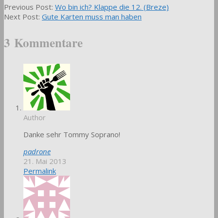
2013-
Previous Post:
Wo bin ich? Klappe die 12. (Breze)
05-
Next Post:
Gute Karten muss man haben
15
3 Kommentare
Author
Danke sehr Tommy Soprano!
padrone
21. Mai 2013
Permalink