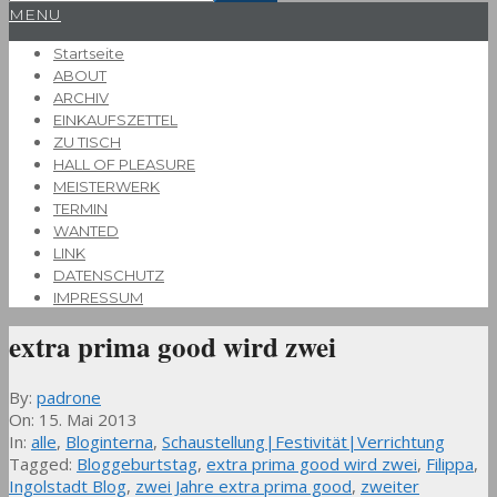
Primary
MENU
Navigation
Startseite
Menu
ABOUT
ARCHIV
EINKAUFSZETTEL
ZU TISCH
HALL OF PLEASURE
MEISTERWERK
TERMIN
WANTED
LINK
DATENSCHUTZ
IMPRESSUM
extra prima good wird zwei
By:
padrone
On:
15. Mai 2013
In:
alle
,
Bloginterna
,
Schaustellung|Festivität|Verrichtung
Tagged:
Bloggeburtstag
,
extra prima good wird zwei
,
Filippa
,
Ingolstadt Blog
,
zwei Jahre extra prima good
,
zweiter