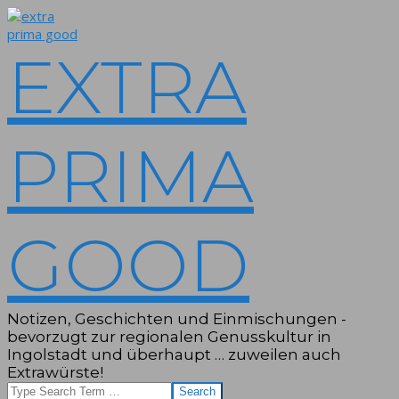
Skip
to
content
EXTRA
PRIMA
GOOD
Notizen, Geschichten und Einmischungen -
bevorzugt zur regionalen Genusskultur in
Ingolstadt und überhaupt … zuweilen auch
Extrawürste!
Search