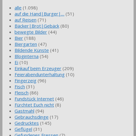
alle
(1.098)
auf die Hand|Burger|…
(51)
auf Reisen
(71)
Bäcker|Brot|Gebäck
(80)
bewegte Bilder
(44)
Bier
(188)
Biergarten
(47)
Bildende Künste
(41)
Bloginterna
(54)
Ei
(10)
Einkauf beim Erzeuger
(209)
Feierabendunterhaltung
(10)
Fingerzeig
(96)
Fisch
(31)
Fleisch
(86)
Fundstück Internet
(46)
Fürchtet Euch nicht
(8)
Gastmahl
(94)
Gebrauchsdinge
(17)
Gedrucktes
(145)
Geflügel
(31)
Gefundenes Fressen
(7)