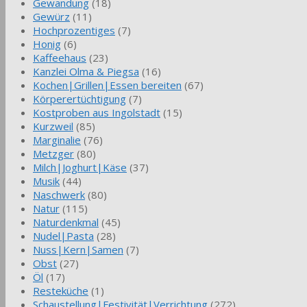
Gewandung
(18)
Gewürz
(11)
Hochprozentiges
(7)
Honig
(6)
Kaffeehaus
(23)
Kanzlei Olma & Piegsa
(16)
Kochen|Grillen|Essen bereiten
(67)
Körperertüchtigung
(7)
Kostproben aus Ingolstadt
(15)
Kurzweil
(85)
Marginalie
(76)
Metzger
(80)
Milch|Joghurt|Käse
(37)
Musik
(44)
Naschwerk
(80)
Natur
(115)
Naturdenkmal
(45)
Nudel|Pasta
(28)
Nuss|Kern|Samen
(7)
Obst
(27)
Öl
(17)
Resteküche
(1)
Schaustellung|Festivität|Verrichtung
(272)