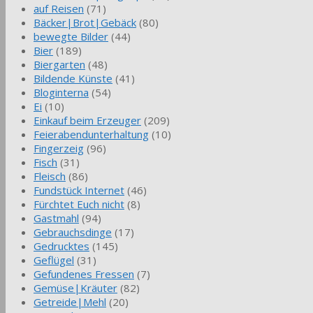
auf Reisen
(71)
Bäcker|Brot|Gebäck
(80)
bewegte Bilder
(44)
Bier
(189)
Biergarten
(48)
Bildende Künste
(41)
Bloginterna
(54)
Ei
(10)
Einkauf beim Erzeuger
(209)
Feierabendunterhaltung
(10)
Fingerzeig
(96)
Fisch
(31)
Fleisch
(86)
Fundstück Internet
(46)
Fürchtet Euch nicht
(8)
Gastmahl
(94)
Gebrauchsdinge
(17)
Gedrucktes
(145)
Geflügel
(31)
Gefundenes Fressen
(7)
Gemüse|Kräuter
(82)
Getreide|Mehl
(20)