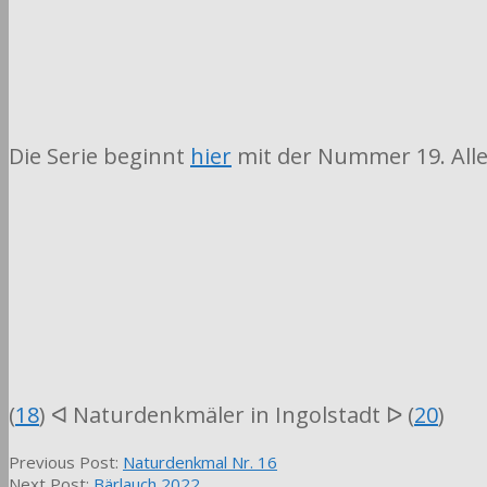
Die Serie beginnt
hier
mit der Nummer 19. Alle
(
18
) ᐊ Naturdenkmäler in Ingolstadt ᐅ (
20
)
2022-
Previous Post:
Naturdenkmal Nr. 16
04-
Next Post:
Bärlauch 2022