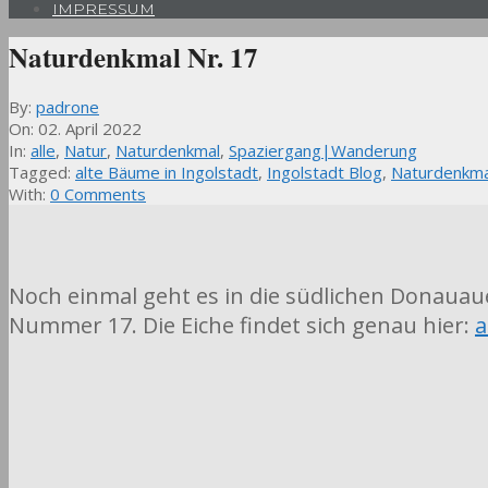
IMPRESSUM
Naturdenkmal Nr. 17
By:
padrone
On:
02. April 2022
In:
alle
,
Natur
,
Naturdenkmal
,
Spaziergang|Wanderung
Tagged:
alte Bäume in Ingolstadt
,
Ingolstadt Blog
,
Naturdenkmal
With:
0 Comments
Noch einmal geht es in die südlichen Donauau
Nummer 17. Die Eiche findet sich genau hier:
a