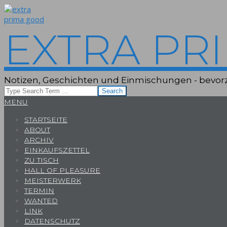
Skip
to
content
EXTRA PR
Notizen, Geschichten und Einmischungen - bevorz
Search
Primary
MENU
Navigation
STARTSEITE
Menu
ABOUT
ARCHIV
EINKAUFSZETTEL
ZU TISCH
HALL OF PLEASURE
MEISTERWERK
TERMIN
WANTED
LINK
DATENSCHUTZ