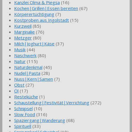
Kanzlei Olma & Piegsa
(16)
Kochen|Grillen|Essen bereiten
(67)
Körperertüchtigung
(7)
Kostproben aus Ingolstadt
(15)
Kurzweil
(85)
Marginalie
(76)
Metzger
(80)
Milch|Joghurt|Käse
(37)
Musik
(44)
Naschwerk
(80)
Natur
(115)
Naturdenkmal
(45)
Nudel|Pasta
(28)
Nuss|Kern|Samen
(7)
Obst
(27)
Öl
(17)
Resteküche
(1)
Schaustellung|Festivität|Verrichtung
(272)
Schnipsel
(10)
Slow Food
(316)
Spaziergang|Wanderung
(68)
Spirituell
(33)
Springinkerl|Schwirbel
(18)