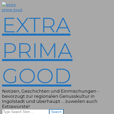
Skip
to
content
EXTRA
PRIMA
GOOD
Notizen, Geschichten und Einmischungen -
bevorzugt zur regionalen Genusskultur in
Ingolstadt und überhaupt … zuweilen auch
Extrawürste!
Search