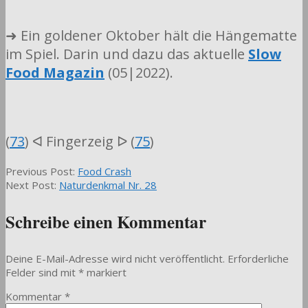
➜ Ein goldener Oktober hält die Hängematte
im Spiel. Darin und dazu das aktuelle
Slow
Food Magazin
(05|2022).
(
73
) ᐊ Fingerzeig ᐅ (
75
)
2022-
Previous Post:
Food Crash
10-
Next Post:
Naturdenkmal Nr. 28
07
Schreibe einen Kommentar
Deine E-Mail-Adresse wird nicht veröffentlicht.
Erforderliche
Felder sind mit
*
markiert
Kommentar
*