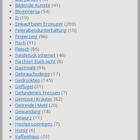
Bildende Künste
(41)
Bloginterna
(54)
Ei
(10)
Einkauf beim Erzeuger
(209)
Feierabendunterhaltung
(10)
Fingerzeig
(96)
Fisch
(31)
Fleisch
(86)
Fundstück Internet
(46)
Fürchtet Euch nicht
(8)
Gastmahl
(94)
Gebrauchsdinge
(17)
Gedrucktes
(145)
Geflügel
(31)
Gefundenes Fressen
(7)
Gemüse|Kräuter
(82)
Getreide|Mehl
(20)
Gewandung
(18)
Gewürz
(11)
Hochprozentiges
(7)
Honig
(6)
Kaffeehaus
(23)