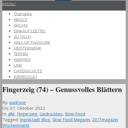
Primary
MENU
Navigation
Startseite
Menu
ABOUT
ARCHIV
EINKAUFSZETTEL
ZU TISCH
HALL OF PLEASURE
MEISTERWERK
TERMIN
WANTED
LINK
DATENSCHUTZ
IMPRESSUM
Fingerzeig (74) – Genussvolles Blättern
By:
padrone
On:
07. Oktober 2022
In:
alle
,
Fingerzeig
,
Gedrucktes
,
Slow Food
Tagged:
Ingolstadt Blog
,
Slow Food Magazin
,
ZEITmagazin
Wochenmarkt