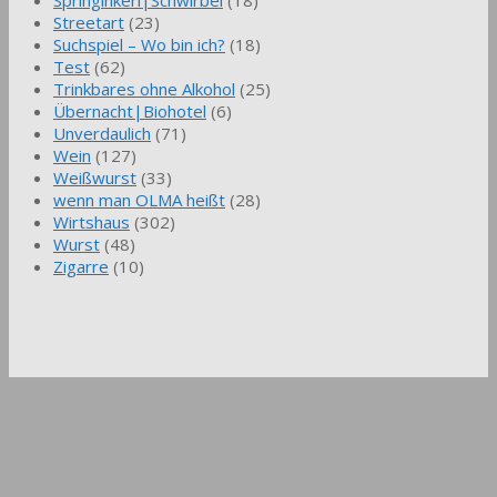
Streetart
(23)
Suchspiel – Wo bin ich?
(18)
Test
(62)
Trinkbares ohne Alkohol
(25)
Übernacht|Biohotel
(6)
Unverdaulich
(71)
Wein
(127)
Weißwurst
(33)
wenn man OLMA heißt
(28)
Wirtshaus
(302)
Wurst
(48)
Zigarre
(10)